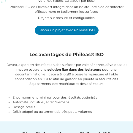
Volumes traités : 30 à 500 l par buse
Phileas® ISO de Devea est intégré dans un isolateur afin de désinfecter
efficacement et facilement les surfaces.
Projets sur mesure et configurables.
Lancer un projet avec Phileas® ISO
Les avantages de Phileas® ISO
Devea, expert en désinfection des surfaces par voie aérienne, développe et
met en œuvre une
solution fixe dans des isolateurs
pour une
décontamination efficace à 6 log10 à basse température et faible
concentration en H2O2, afin de garantir en priorité la sécurité des
équipements, des matériaux et des opérateurs.
Encombrement minimal pour des résultats optimisés
Automate industriel, écran Siemens
Dosage précis
Débit adapté au traitement de très petits volumes