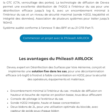
la GTC (CTA, verrouillage des portes). La technologie de diffusion de Devea
permet une excellente distribution de l’H2O2 à l’intérieur du sas pour une
désinfection efficace jusqu’à log 6, avec un encombrement minimal à
l’intérieur du sas et un niveau de sécurité maximal (sonde H2O2, traçabilité et
intégrité des données). Association de plusieurs systèmes pour traiter jusqu’à
160m3.
Système audité conforme à l’annexe 11 des BPF et au 21 CFR Part 11.
Commencer un projet avec le Phileas® AIRLOCK
Les avantages du Phileas® AIRLOCK
Devea, expert en Désinfection des Surfaces par Voie Aérienne, conçoit et
implémente une
solution fixe dans les sas
, pour une décontamination
efficace à 6-log10 à froid et à faible concentration en H2O2, pour la sécurité
des opérateurs, équipements et matériaux.
Encombrement minimal à l’intérieur du sas : module de diffusion en
hauteur et bouche de reprise en position basse, tous deux affleurant
Console de pilotage à l’extérieur du sas
Sonde H2O2 intégrée, haute et basse concentration
Deux bidons de 2L, pour une utilisation optimale du biocide, avec
capteur de poids sous chaque bidon