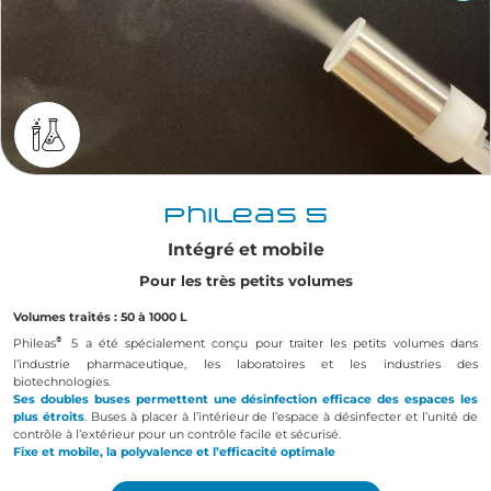
Phileas® 5
Intégré et mobile
Pour les très petits volumes
Volumes traités : 50 à 1000 L
®
Phileas
5 a été spécialement conçu pour traiter les petits volumes dans
l’industrie pharmaceutique, les laboratoires et les industries des
biotechnologies.
Ses doubles buses permettent une désinfection efficace des espaces les
plus étroits
. Buses à placer à l’intérieur de l’espace à désinfecter et l’unité de
contrôle à l’extérieur pour un contrôle facile et sécurisé.
Fixe et mobile, la polyvalence et
l’efficacité
optimale