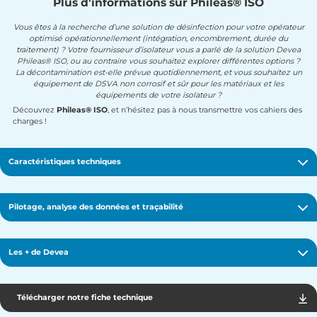
Plus d'informations sur Phileas® ISO
Vous êtes à la recherche d’une solution de désinfection pour votre opérateur
optimisé opérationnellement (intégration, encombrement, durée du
traitement) ? Votre fournisseur d’isolateur vous a parlé de la solution Devea
Phileas® ISO, ou au contraire vous souhaitez explorer différentes options ?
La décontamination est-elle prévue quotidiennement, et vous souhaitez un
équipement de DSVA non corrosif et sûr pour les matériaux et les
équipements de votre isolateur ?
Découvrez
Phileas® ISO
, et n’hésitez pas à nous transmettre vos cahiers des
charges !
Caractéristiques techniques
Pilotage, analyse des données et traçabilité
Les + de Devea
Téléc
Télécharger notre fiche technique