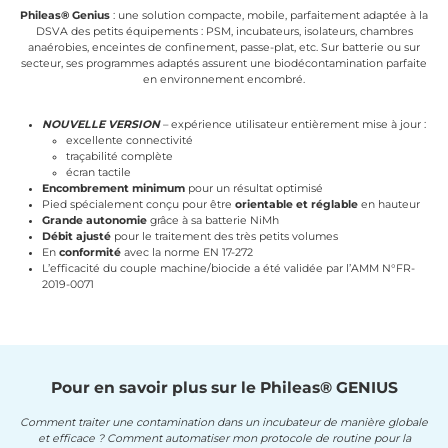
Phileas® Genius
: une solution compacte, mobile, parfaitement adaptée à la
DSVA des petits équipements : PSM, incubateurs, isolateurs, chambres
anaérobies, enceintes de confinement, passe-plat, etc. Sur batterie ou sur
secteur, ses programmes adaptés assurent une biodécontamination parfaite
en environnement encombré.
NOUVELLE VERSION
– expérience utilisateur entièrement mise à jour :
excellente connectivité
traçabilité complète
écran tactile
Encombrement minimum
pour un résultat optimisé
Pied spécialement conçu pour être
orientable et réglable
en hauteur
Grande autonomie
grâce à sa batterie NiMh
Débit ajusté
pour le traitement des très petits volumes
En
conformité
avec la norme EN 17-272
L’efficacité du couple machine/biocide a été validée par l’AMM N°FR-
2019-0071
Pour en savoir plus sur le Phileas® GENIUS
Comment traiter une contamination dans un incubateur de manière globale
et efficace ? Comment automatiser mon protocole de routine pour la