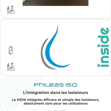
insid
Phileas® ISO
L'intégration dans les isolateurs
La DSVA intégrée, efficace et simple des isolateurs,
absolument sûre pour les utilisateurs