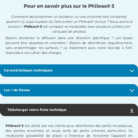
Pour en savoir plus sur le Phileas® 5
Comment décontaminer un isolateur, ou une enceinte très contrainte,
quand il n’y a pas la place d’y faire entrer un Phileas® Genius ? Nous avons la
solution !
Phileas® 5
est compact, et modulable avec plusieurs unités (voir
carrousel de photos).
Besoin d’orienter la diffusion dans une direction spécifique ? Les buses
peuvent être séparées et orientées ! Besoin de désinfecter régulièrement,
sans endommager les surfaces ? Le traitement avec notre biocide à 7,4%
répondra à vos cahier des charges.
Caractéristiques techniques
Les + de Devea
Téléc
Télécharger notre fiche technique
Phileas® 5
est utilisé par nos clients pour désinfecter des petits incubateurs,
des petites enceintes, et toute sorte de petits volumes particuliers. Sa
modularité (possibilité de placer à l’intérieur de l’enceinte l’appareil en