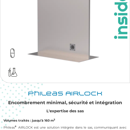
insid
Phileas® AIRLOCK
Encombrement minimal, sécurité et intégration
L'expertise des sas
3
Volumes traités : jusqu’à 160 m
®
Phileas
AIRLOCK est une solution intégrée dans le sas, communiquant avec