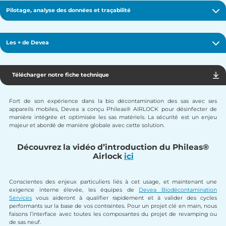
Pilotage, analyse des données et traçabilité
Les + de Devea
Téléc
Télécharger notre fiche technique
Fort de son expérience dans la bio décontamination des sas avec ses
appareils mobiles, Devea a conçu Phileas® AIRLOCK pour désinfecter de
manière intégrée et optimisée les sas matériels. La sécurité est un enjeu
majeur et abordé de manière globale avec cette solution.
Découvrez la vidéo d’introduction du Phileas®
Airlock
ici
Conscientes des enjeux particuliers liés à cet usage, et maintenant une
exigence interne élevée, les équipes de
Devea Biodécontamination
Services
vous aideront à qualifier rapidement et à valider des cycles
performants sur la base de vos contraintes. Pour un projet clé en main, nous
faisons l’interface avec toutes les composantes du projet de revamping ou
de sas neuf.