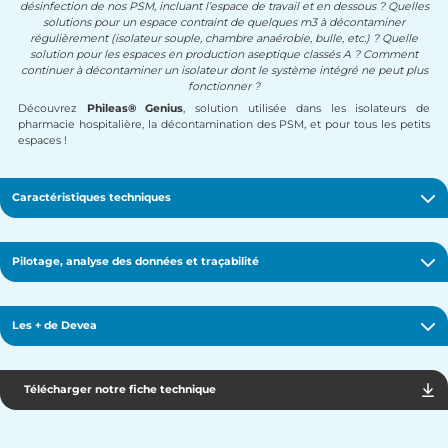
désinfection de nos PSM, incluant l’espace de travail et en dessous ? Quelles
solutions pour un espace contraint de quelques m3 à décontaminer
régulièrement (isolateur souple, chambre anaérobie, bulle, etc.) ?
Quelle
solution pour les espaces en production aseptique classés A ? Comment
continuer à décontaminer un isolateur dont le système intégré ne peut plus
fonctionner ?
Découvrez
Phileas® Genius
, solution utilisée dans les isolateurs de
pharmacie hospitalière, la décontamination des PSM, et pour tous les petits
espaces !
Caractéristiques techniques
Pilotage, analyse des données et traçabilité
Les + de Devea
Téléc
Télécharger notre fiche technique